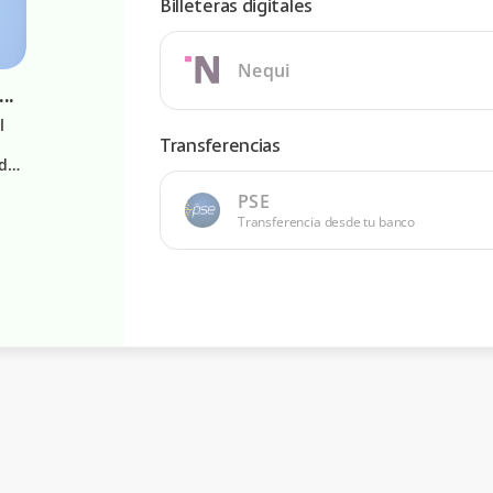
Billeteras digitales
Nequi
nación Proyecto Guacamaya Verde Limón
l
Transferencias
rde
PSE
Transferencia desde tu banco